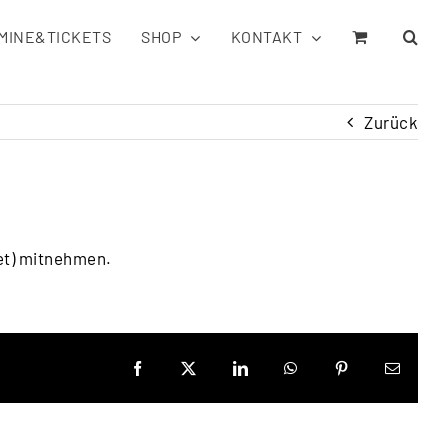
MINE&TICKETS
SHOP
KONTAKT
Zurück
ket) mitnehmen.
Facebook
X
LinkedIn
WhatsApp
Pinterest
E-
Mail