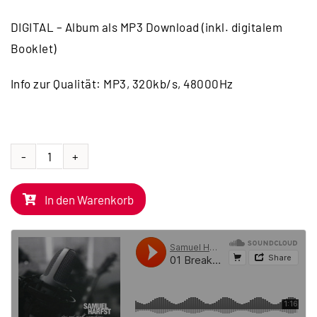
DIGITAL – Album als MP3 Download (inkl. digitalem
Booklet)
Info zur Qualität: MP3, 320kb/s, 48000Hz
CD
|
In den Warenkorb
Day
And
Night
Recordings
[2009]
-