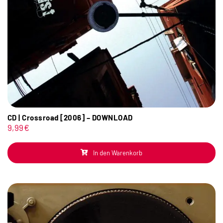
CD | Crossroad [2006] – DOWNLOAD
9,99
€
In den Warenkorb