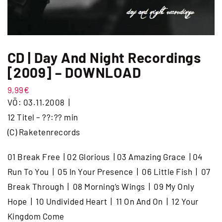
CD | Day And Night Recordings
[2009] – DOWNLOAD
9,99
€
VÖ: 03.11.2008 |
12 Titel – ??:?? min
(C) Raketenrecords
01 Break Free | 02 Glorious | 03 Amazing Grace | 04
Run To You | 05 In Your Presence | 06 Little Fish | 07
Break Through | 08 Morning’s Wings | 09 My Only
Hope | 10 Undivided Heart | 11 On And On | 12 Your
Kingdom Come