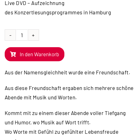
Live DVD – Aufzeichnung
des Konzertlesungsprogrammes in Hamburg
DVD
|
In den Warenkorb
KONZERTLESUNG
Samuel
Aus der Namensgleichheit wurde eine Freundschaft.
Harfst
&
Aus diese Freundschaft ergaben sich mehrere schöne
Samuel
Abende mit Musik und Worten.
Koch
Kommt mit zu einem dieser Abende voller Tiefgang
Menge
und Humor, wo Musik auf Wort trifft.
Wo Worte mit Gefühl zu gefühlter Lebensfreude