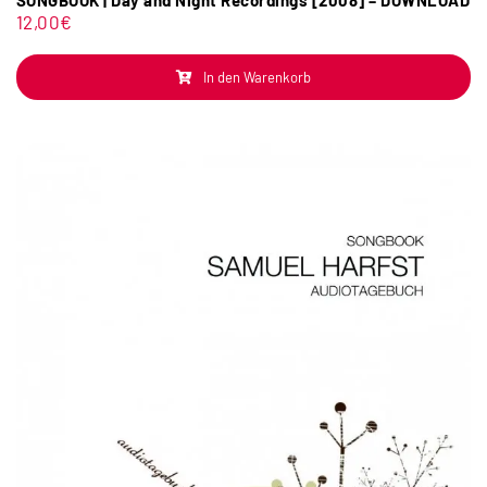
SONGBOOK | Day and Night Recordings [2008] – DOWNLOAD
12,00
€
In den Warenkorb