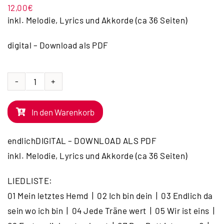
12,00
€
inkl. Melodie, Lyrics und Akkorde (ca 36 Seiten)
digital – Download als PDF
SONGBOOK
|
In den Warenkorb
Endlich
da
endlichDIGITAL – DOWNLOAD ALS PDF
sein
inkl. Melodie, Lyrics und Akkorde (ca 36 Seiten)
wo
ich
LIEDLISTE:
bin
01 Mein letztes Hemd | 02 Ich bin dein | 03 Endlich da
[2018]
sein wo ich bin | 04 Jede Träne wert | 05 Wir ist eins |
-