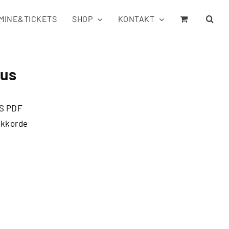
MINE&TICKETS
SHOP
KONTAKT
ous
S PDF
 Akkorde