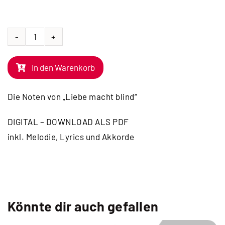
NOTEN
|
In den Warenkorb
Liebe
macht
Die Noten von „Liebe macht blind“
blind
Menge
DIGITAL – DOWNLOAD ALS PDF
inkl. Melodie, Lyrics und Akkorde
Könnte dir auch gefallen