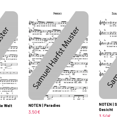
NOTEN | S
NOTEN | Paradies
ie Welt
Gesicht
3,50
€
3,50
€