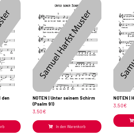
l den
NOTEN | Unter seinem Schirm
NOTEN | H
(Psalm 91)
3,50
€
3,50
€
orb
In den Warenkorb