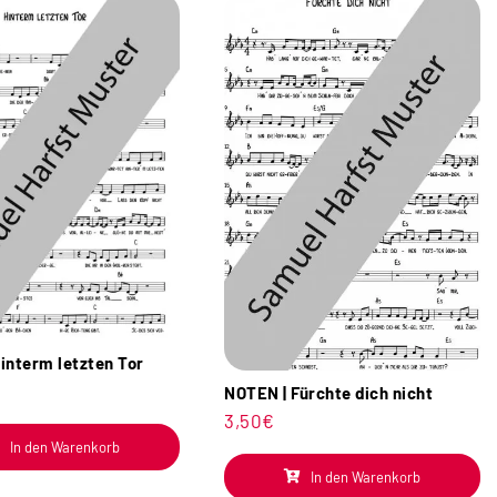
interm letzten Tor
NOTEN | Fürchte dich nicht
3,50
€
In den Warenkorb
In den Warenkorb