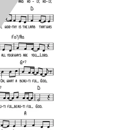
Him
Menge