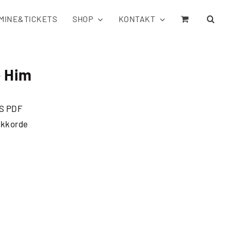
MINE&TICKETS
SHOP
KONTAKT
e Him
S PDF
 Akkorde