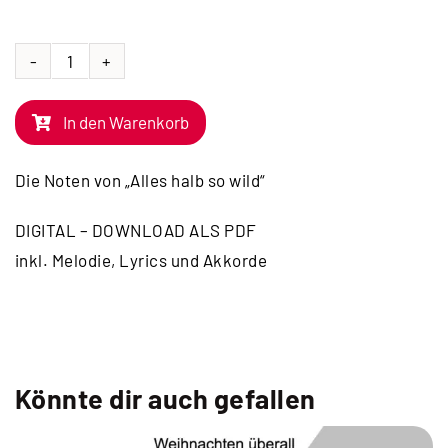
NOTEN
|
In den Warenkorb
Alles
halb
Die Noten von „Alles halb so wild“
so
wild
DIGITAL – DOWNLOAD ALS PDF
Menge
inkl. Melodie, Lyrics und Akkorde
Könnte dir auch gefallen