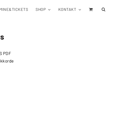
MINE&TICKETS
SHOP
KONTAKT
ys
S PDF
 Akkorde