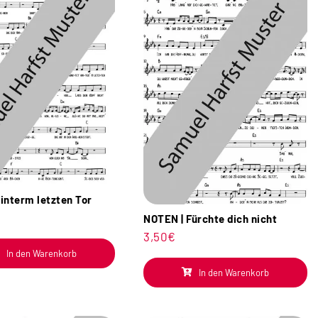
interm letzten Tor
NOTEN | Fürchte dich nicht
3,50
€
In den Warenkorb
In den Warenkorb