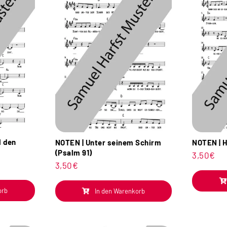
l den
NOTEN | Unter seinem Schirm
NOTEN | H
(Psalm 91)
3,50
€
3,50
€
orb
In den Warenkorb