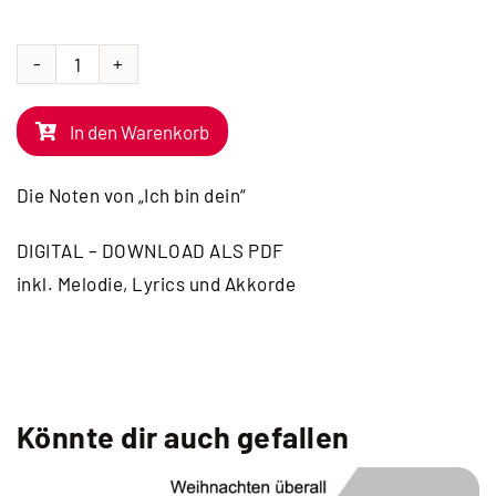
NOTEN
|
In den Warenkorb
Ich
bin
Die Noten von „Ich bin dein“
dein
Menge
DIGITAL – DOWNLOAD ALS PDF
inkl. Melodie, Lyrics und Akkorde
Könnte dir auch gefallen