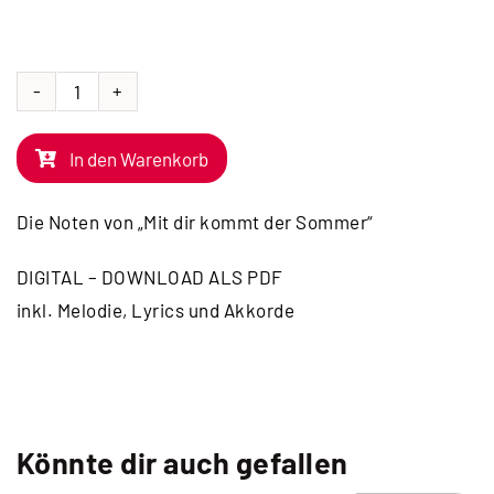
NOTEN
|
In den Warenkorb
Mit
dir
Die Noten von „Mit dir kommt der Sommer“
kommt
der
DIGITAL – DOWNLOAD ALS PDF
Sommer
inkl. Melodie, Lyrics und Akkorde
Menge
Könnte dir auch gefallen