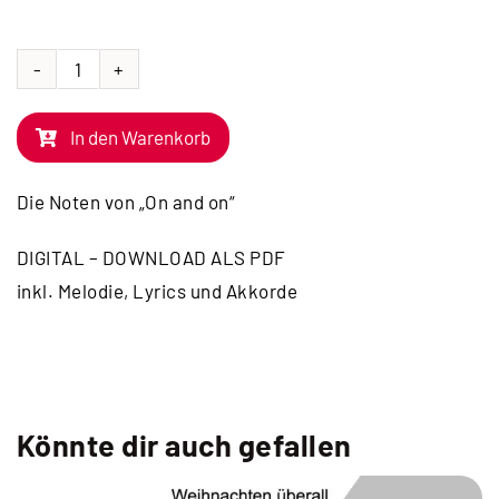
NOTEN
|
In den Warenkorb
On
and
Die Noten von „On and on“
on
Menge
DIGITAL – DOWNLOAD ALS PDF
inkl. Melodie, Lyrics und Akkorde
Könnte dir auch gefallen