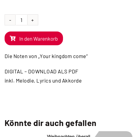
NOTEN
|
In den Warenkorb
Your
kingdom
Die Noten von „Your kingdom come“
come
Menge
DIGITAL – DOWNLOAD ALS PDF
inkl. Melodie, Lyrics und Akkorde
Könnte dir auch gefallen